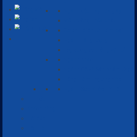
tin
Ngành dệt may - da giày
Môi trường - hóa chất
Cơ khí - điện tử - kim loại
Ngành năng lượng
Logistic giao thông vận tải
Ngành Khác
Ngành Gỗ và Sản phẩm từ gỗ
Nông - lâm - ngư nghiệp
Ngành Sức Khỏe - Y Tế
Tin Tức
Khách hàng
Hỏi đáp
Liên hệ