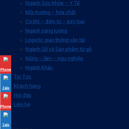
Ngành Sức Khỏe – Y Tế
Môi trường – hóa chất
Cơ khí – điện tử – kim loại
Ngành năng lượng
Logistic giao thông vận tải
Ngành Gỗ và Sản phẩm từ gỗ
Nông – lâm – ngư nghiệp
Ngành Khác
Phone
Tin Tức
Khách hàng
Zalo
Hỏi đáp
Liên hệ
Phone
Zalo