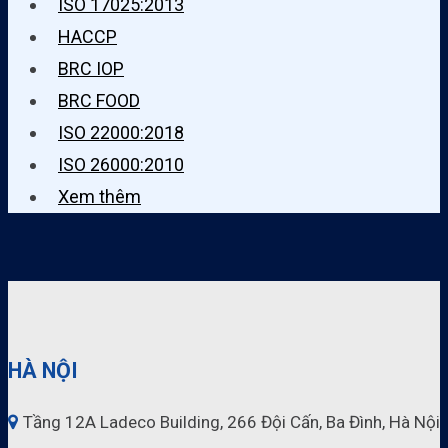
ISO 17025:2013
HACCP
BRC IOP
BRC FOOD
ISO 22000:2018
ISO 26000:2010
Xem thêm
HÀ NỘI
Tầng 12A Ladeco Building, 266 Đội Cấn, Ba Đình, Hà Nội