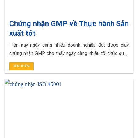
Chứng nhận GMP về Thực hành Sản
xuất tốt
Hiện nay ngày càng nhiều doanh nghiệp đạt được giấy
chứng nhận GMP cho thấy ngày càng nhiều tổ chức quan
tâm đến việc đạt được yêu cầu tiêu chuẩn cao nhất về
XEM THÊM
một cơ sở sản xuất đáp ứng tốt nhu cầu. Trong bài viết
ngày chúng tôi xin được chia sẻ cho bạn. . .