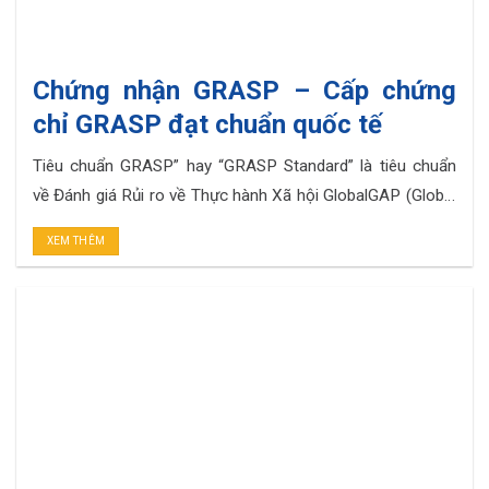
Chứng nhận GRASP – Cấp chứng
chỉ GRASP đạt chuẩn quốc tế
Tiêu chuẩn GRASP” hay “GRASP Standard” là tiêu chuẩn
về Đánh giá Rủi ro về Thực hành Xã hội GlobalGAP (Global
Risk Assessment for Social Practice) do tổ chức
XEM THÊM
GlobalGAP xây dựng. Dưới đây SPS xin được giới thiệu về
dịch vụ Chứng nhận GRASP. Xem thêm Tiêu chuẩn GRASP
là gì? – Đánh giá. . .