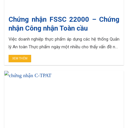
Chứng nhận FSSC 22000 – Chứng
nhận Công nhận Toàn cầu
Việc doanh nghiệp thực phẩm áp dụng các hệ thống Quản
lý An toàn Thực phẩm ngày một nhiều cho thấy vấn đề này
đang rất được quan tâm hầu hết mọi Quốc gia. Trong số
XEM THÊM
những hệ thống đó thì chứng nhận FSSC 22000 ra đời với
sự kết hợp giữa ISO 22000 và. . .