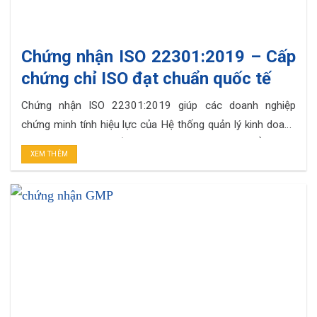
Chứng nhận ISO 22301:2019 – Cấp
chứng chỉ ISO đạt chuẩn quốc tế
Chứng nhận ISO 22301:2019 giúp các doanh nghiệp
chứng minh tính hiệu lực của Hệ thống quản lý kinh doanh
liên tục. TẠI SAO NÊN LỰA CHỌN DỊCH VỤ CỦA SPS
XEM THÊM
Chứng chỉ ISO 22301:2019 được công nhận quốc tế Tối
ưu chi phí cho Doanh Nghiệp Quy trình làm việc khoa học,
nhất quán. . .