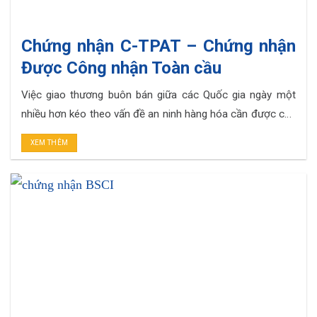
Chứng nhận C-TPAT – Chứng nhận
Được Công nhận Toàn cầu
Việc giao thương buôn bán giữa các Quốc gia ngày một
nhiều hơn kéo theo vấn đề an ninh hàng hóa cần được chú
trọng hơn bao giờ hết. Chính vì thế mà tiêu chuẩn CTPAT
XEM THÊM
ra đời để giúp đảm bảo an ninh thông quan hàng hóa trên
khắp thế giới. Đây là tiêu. . .