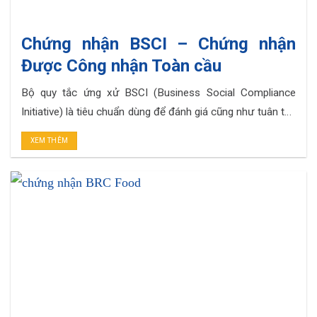
Chứng nhận BSCI – Chứng nhận
Được Công nhận Toàn cầu
Bộ quy tắc ứng xử BSCI (Business Social Compliance
Initiative) là tiêu chuẩn dùng để đánh giá cũng như tuân thủ
trách nhiệm xã hội trong kinh doanh. BSCI làm nền tảng
XEM THÊM
cốt lõi cho các tổ chức, doanh nghiệp trong chuỗi cung
ứng cần đáp ứng cũng như tuân thủ nhằm mục tiêu cải. . .