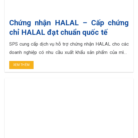
Chứng nhận HALAL – Cấp chứng
chỉ HALAL đạt chuẩn quốc tế
SPS cung cấp dịch vụ hỗ trợ chứng nhận HALAL cho các
doanh nghiệp có nhu cầu xuất khẩu sản phẩm của mình
sang thị trường Hồi giáo. TẠI SAO NÊN LỰA CHỌN DỊCH
XEM THÊM
VỤ CỦA SPS Chứng chỉ HALAL được công nhận Tối ưu
chi phí cho Doanh Nghiệp Quy trình làm việc khoa. . .