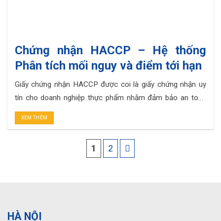
Chứng nhận HACCP – Hệ thống
Phân tích mối nguy và điểm tới hạn
Giấy chứng nhận HACCP được coi là giấy chứng nhận uy
tín cho doanh nghiệp thực phẩm nhằm đảm bảo an toàn
thực phẩm hiện nay. Ngày một nhiều các doanh nghiệp làm
XEM THÊM
trong chuỗi cung ứng thực phẩm nhận được giấy chứng
nhận HACCP cho thấy mức độ quan trọng của chúng
1
2
trong bối. . .
HÀ NỘI