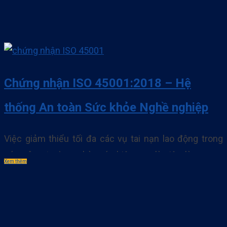
Chứng nhận ISO 45001:2018 – Hệ
thống An toàn Sức khỏe Nghề nghiệp
Việc giảm thiểu tối đa các vụ tai nạn lao động trong
các công trường, nhà máy hiện nay là việc làm quan
Xem thêm
trọng để phát triển bền vững. Nhờ việc áp dụng các hệ
thống quy chuẩn tiêu chuẩn như ISO 45001 đã tạo ra
được môi trường làm việc an toàn và doanh. . .