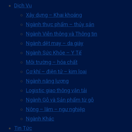
Dịch Vụ
Xây dựng – Khai khoáng
Ngành thực phẩm – thủy sản
Ngành Viễn thông và Thông tin
Ngành dệt may – da giày
Ngành Sức Khỏe – Y Tế
Môi trường – hóa chất
Cơ khí – điện tử – kim loại
Ngành năng lượng
Logistic giao thông vận tải
Ngành Gỗ và Sản phẩm từ gỗ
Nông – lâm – ngư nghiệp
Ngành Khác
Tin Tức