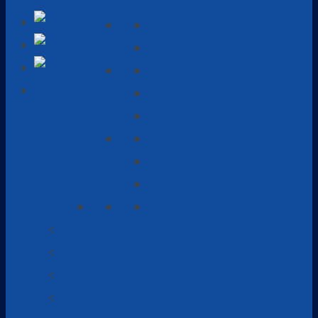
tin
Ngành dệt may - da giày
Môi trường - hóa chất
Cơ khí - điện tử - kim loại
Ngành năng lượng
Logistic giao thông vận tải
Ngành Khác
Ngành Gỗ và Sản phẩm từ gỗ
Nông - lâm - ngư nghiệp
Ngành Sức Khỏe - Y Tế
Tin Tức
Khách hàng
Hỏi đáp
Liên hệ