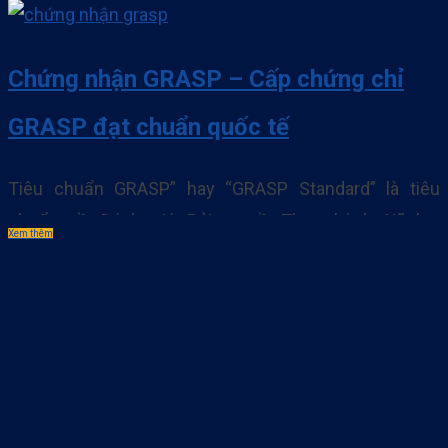
Chứng nhận GRASP – Cấp chứng chỉ
GRASP đạt chuẩn quốc tế
Tiêu chuẩn GRASP” hay “GRASP Standard” là tiêu
chuẩn về Đánh giá Rủi ro về Thực hành Xã hội
Xem thêm
GlobalGAP (Global Risk Assessment for Social
Practice) do tổ chức GlobalGAP xây dựng. Dưới đây
SPS xin được giới thiệu về dịch vụ Chứng nhận GRASP.
Xem thêm Tiêu chuẩn GRASP là gì? – Đánh giá. . .