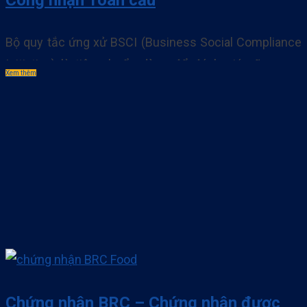
Bộ quy tắc ứng xử BSCI (Business Social Compliance
Initiative) là tiêu chuẩn dùng để đánh giá cũng như
Xem thêm
tuân thủ trách nhiệm xã hội trong kinh doanh. BSCI làm
nền tảng cốt lõi cho các tổ chức, doanh nghiệp trong
chuỗi cung ứng cần đáp ứng cũng như tuân thủ nhằm
mục tiêu cải. . .
Chứng nhận BRC – Chứng nhận được