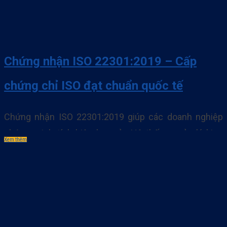
Chứng nhận ISO 22301:2019 – Cấp
chứng chỉ ISO đạt chuẩn quốc tế
Chứng nhận ISO 22301:2019 giúp các doanh nghiệp
chứng minh tính hiệu lực của Hệ thống quản lý kinh
Xem thêm
doanh liên tục. TẠI SAO NÊN LỰA CHỌN DỊCH VỤ CỦA
SPS Chứng chỉ ISO 22301:2019 được công nhận quốc
tế Tối ưu chi phí cho Doanh Nghiệp Quy trình làm việc
khoa học, nhất quán. . .