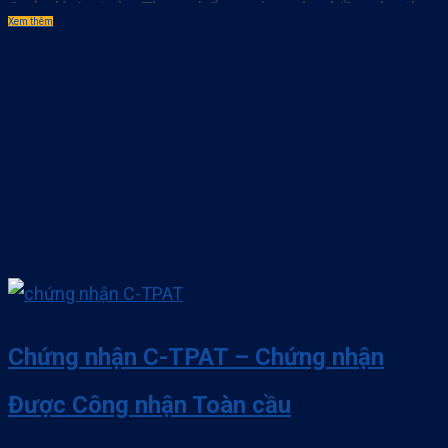
Quản lý An toàn Thực phẩm ngày một nhiều cho thấy
Xem thêm
vấn đề này đang rất được quan tâm hầu hết mọi Quốc
gia. Trong số những hệ thống đó thì chứng nhận FSSC
22000 ra đời với sự kết hợp giữa ISO 22000 và. . .
Chứng nhận C-TPAT – Chứng nhận
Được Công nhận Toàn cầu