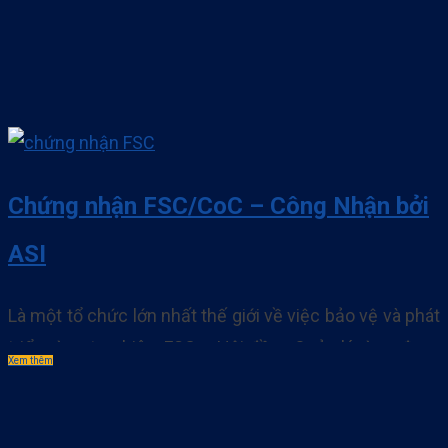
Chứng nhận FSC/CoC – Công Nhận bởi
ASI
Là một tổ chức lớn nhất thế giới về việc bảo vệ và phát
triển rừng tự nhiên. FSC – Hội đồng Quản lý rừng đang
Xem thêm
dùng tiếng nói của mình và các biện pháp nhằm giảm
thiểu tối đa nạn chặt phá rừng trái phép và hướng đến
khai thác bền vững. Hàng năm. . .