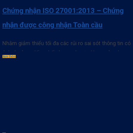
Chứng nhận ISO 27001:2013 – Chứng
nhận được công nhận Toàn cầu
Nhằm giảm thiểu tối đa các rủi ro sai sót thông tin có
ảnh hưởng đến chất lượng hoạt động của doanh
Xem thêm
nghiệp thì hiện nay ISO 27001 chính là giải pháp cho
các vấn đề đó. Nhờ việc đưa ra các yêu cầu nghiêm
ngặt cho việc bảo vệ hệ thống thông tin liên. . .