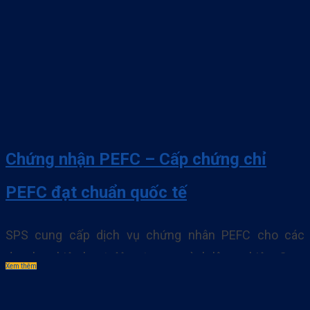
Chứng nhận PEFC – Cấp chứng chỉ
PEFC đạt chuẩn quốc tế
SPS cung cấp dịch vụ chứng nhân PEFC cho các
doanh nghiệp hoạt động trong ngành lâm nghiệp. Cam
Xem thêm
kết Hỗ trợ tận tình – Không phát sinh chi phí – Đạt
chứng chỉ PEFC Quốc tế. Xem thêm Tiêu chuẩn PEFC