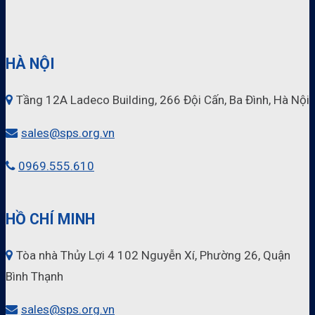
nghiệp làm trong chuỗi cung ứng thực phẩm nhận
được giấy chứng nhận HACCP cho thấy mức độ quan
trọng của chúng trong bối. . .
HÀ NỘI
Tầng 12A Ladeco Building, 266 Đội Cấn, Ba Đình, Hà Nội
sales@sps.org.vn
0969.555.610
HỒ CHÍ MINH
Tòa nhà Thủy Lợi 4 102 Nguyễn Xí, Phường 26, Quận
Bình Thạnh
sales@sps.org.vn