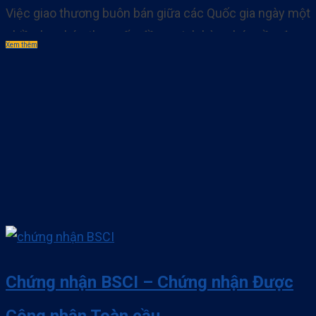
Việc giao thương buôn bán giữa các Quốc gia ngày một
nhiều hơn kéo theo vấn đề an ninh hàng hóa cần được
Xem thêm
chú trọng hơn bao giờ hết. Chính vì thế mà tiêu chuẩn
CTPAT ra đời để giúp đảm bảo an ninh thông quan
hàng hóa trên khắp thế giới. Đây là tiêu. . .
Chứng nhận BSCI – Chứng nhận Được
Công nhận Toàn cầu