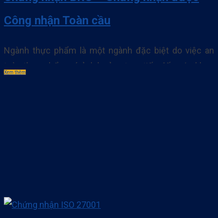
Công nhận Toàn cầu
Ngành thực phẩm là một ngành đặc biệt do việc an
toàn thực phẩm có ảnh hưởng trực tiếp đến sức khỏe
Xem thêm
và tính mạng của người tiêu dùng. Chính vì thế mà
những doanh nghiệp hiện nay đang áp dụng các hệ
thống nhằm đảm bảo an toàn vệ sinh thực phẩm cho
sản. . .