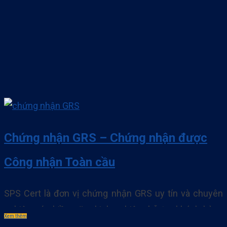
TẠI SAO NÊN LỰA CHỌN DỊCH VỤ CHỨNG NHẬN
PEFC CỦA SPS Chứng. . .
Chứng nhận GRS – Chứng nhận được
Công nhận Toàn cầu
SPS Cert là đơn vị chứng nhận GRS uy tín và chuyên
nghiệp có nhiều năm kinh nghiệm hỗ trợ khách hàng
Xem thêm
đạt được giấy chứng nhận GRS – Tiêu chuẩn tái chế