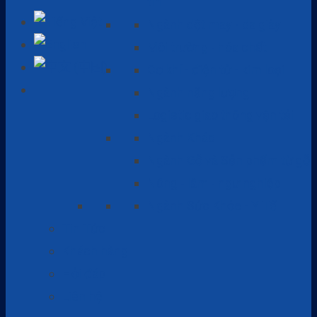
tin
Ngành dệt may - da giày
Môi trường - hóa chất
Cơ khí - điện tử - kim loại
Ngành năng lượng
Logistic giao thông vận tải
Ngành Khác
Ngành Gỗ và Sản phẩm từ gỗ
Nông - lâm - ngư nghiệp
Ngành Sức Khỏe - Y Tế
Tin Tức
Khách hàng
Hỏi đáp
Liên hệ