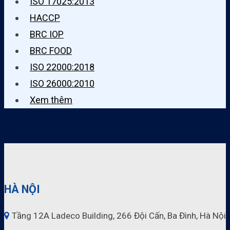
ISO 17025:2013
HACCP
BRC IOP
BRC FOOD
ISO 22000:2018
ISO 26000:2010
Xem thêm
HÀ NỘI
Tầng 12A Ladeco Building, 266 Đội Cấn, Ba Đình, Hà Nội