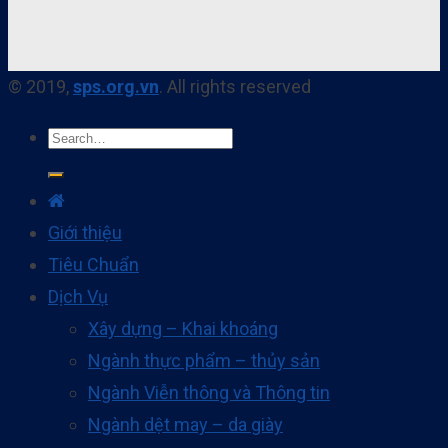
© 2019,
sps.org.vn
. All rights reserved
Giới thiệu
Tiêu Chuẩn
Dịch Vụ
Xây dựng – Khai khoáng
Ngành thực phẩm – thủy sản
Ngành Viễn thông và Thông tin
Ngành dệt may – da giày