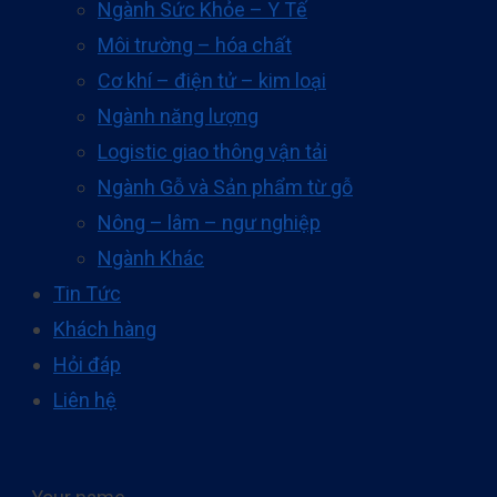
Ngành Sức Khỏe – Y Tế
Môi trường – hóa chất
Cơ khí – điện tử – kim loại
Ngành năng lượng
Logistic giao thông vận tải
Ngành Gỗ và Sản phẩm từ gỗ
Nông – lâm – ngư nghiệp
Ngành Khác
Tin Tức
Khách hàng
Hỏi đáp
Liên hệ