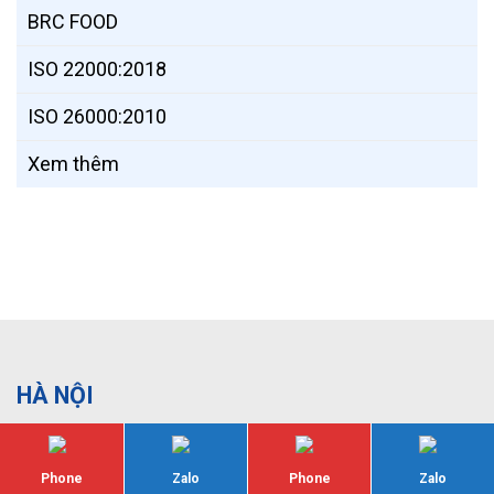
BRC FOOD
ISO 22000:2018
ISO 26000:2010
Xem thêm
HÀ NỘI
Tầng 12A Ladeco Building, 266 Đội Cấn, Ba Đình, Hà
Nội
Phone
Zalo
Phone
Zalo