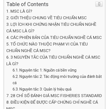
Table of Contents
MSC LÀ GÌ?
GIỚI THIỆU CHUNG VỀ TIÊU CHUẨN MSC
LỢI ÍCH KHI CHỨNG NHẬN TIÊU CHUẨN NGHỀ
CÁ MSC LÀ GÌ?
CÁC PHIÊN BẢN CỦA TIÊU CHUẨN NGHỀ CÁ MSC
TỔ CHỨC NÀO THUỘC PHẠM VI CỦA TIÊU
CHUẨN NGHỀ CÁ MSC?
3 NGUYÊN TẮC CỦA TIÊU CHUẨN NGHỀ CÁ MSC
LÀ GÌ?
Nguyên tắc 1: Nguồn cá bền vững
Nguyên tắc 2: Tác động môi trường của đánh bắt
cá
Nguyên tắc 3: Quản lý hiệu quả
28 CHỈ SỐ ĐÁNH GIÁ MSC FISHERIES STANDARD
ĐIỀU KIỆN ĐỂ ĐƯỢC CẤP CHỨNG CHỈ NGHỀ CÁ
MSC