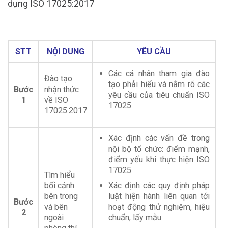
dụng ISO 17025:2017
STT
NỘI DUNG
YÊU CẦU
Các cá nhân tham gia đào
Đào tạo
tạo phải hiểu và nắm rõ các
Bước
nhận thức
yêu cầu của tiêu chuẩn ISO
1
về ISO
17025
17025:2017
Xác định các vấn đề trong
nội bộ tổ chức: điểm mạnh,
điểm yếu khi thực hiện ISO
17025
Tìm hiểu
bối cảnh
Xác định các quy định pháp
bên trong
luật hiện hành liên quan tới
Bước
và bên
hoạt động thử nghiệm, hiệu
2
ngoài
chuẩn, lấy mẫu